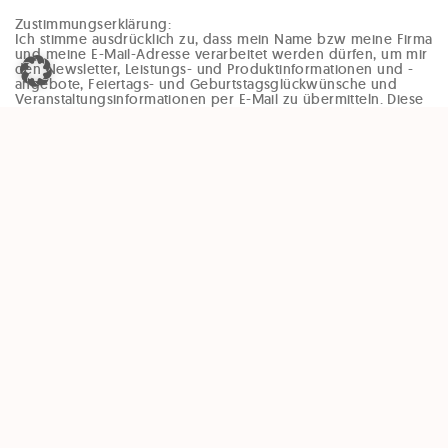
Zustimmungserklärung:
Ich stimme ausdrücklich zu, dass mein Name bzw meine Firma
und meine E-Mail-Adresse verarbeitet werden dürfen, um mir
den Newsletter, Leistungs- und Produktinformationen und -
angebote, Feiertags- und Geburtstagsglückwünsche und
Veranstaltungsinformationen per E-Mail zu übermitteln. Diese
Einwilligung kann jederzeit und ohne Angaben von Gründen
(zB per Mail an office@enzinger-stb.at oder durch den
Abmeldelink im Newsletter) widerrufen werden. Durch den
Widerruf der Einwilligung wird die Rechtmäßigkeit, der
aufgrund der Einwilligung bis zum Widerruf erfolgten
Verarbeitung, nicht berührt.