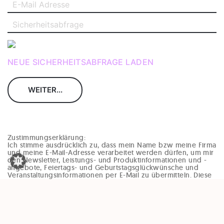
NEUE SICHERHEITSABFRAGE LADEN
Zustimmungserklärung:
Ich stimme ausdrücklich zu, dass mein Name bzw meine Firma
und meine E-Mail-Adresse verarbeitet werden dürfen, um mir
den Newsletter, Leistungs- und Produktinformationen und -
angebote, Feiertags- und Geburtstagsglückwünsche und
Veranstaltungsinformationen per E-Mail zu übermitteln. Diese
Einwilligung kann jederzeit und ohne Angaben von Gründen
(zB per Mail an office@enzinger-stb.at oder durch den
Abmeldelink im Newsletter) widerrufen werden. Durch den
Widerruf der Einwilligung wird die Rechtmäßigkeit, der
aufgrund der Einwilligung bis zum Widerruf erfolgten
Verarbeitung, nicht berührt.