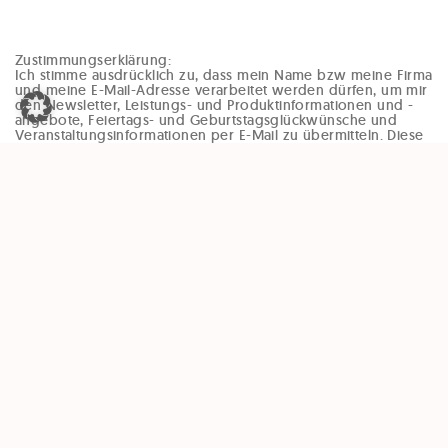
Zustimmungserklärung:
Ich stimme ausdrücklich zu, dass mein Name bzw meine Firma
und meine E-Mail-Adresse verarbeitet werden dürfen, um mir
den Newsletter, Leistungs- und Produktinformationen und -
angebote, Feiertags- und Geburtstagsglückwünsche und
Veranstaltungsinformationen per E-Mail zu übermitteln. Diese
Einwilligung kann jederzeit und ohne Angaben von Gründen
(zB per Mail an office@enzinger-stb.at oder durch den
Abmeldelink im Newsletter) widerrufen werden. Durch den
Widerruf der Einwilligung wird die Rechtmäßigkeit, der
aufgrund der Einwilligung bis zum Widerruf erfolgten
Verarbeitung, nicht berührt.