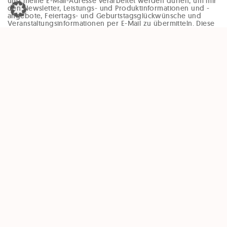
und meine E-Mail-Adresse verarbeitet werden dürfen, um mir
den Newsletter, Leistungs- und Produktinformationen und -
angebote, Feiertags- und Geburtstagsglückwünsche und
Veranstaltungsinformationen per E-Mail zu übermitteln. Diese
Einwilligung kann jederzeit und ohne Angaben von Gründen
(zB per Mail an office@enzinger-stb.at oder durch den
Abmeldelink im Newsletter) widerrufen werden. Durch den
Widerruf der Einwilligung wird die Rechtmäßigkeit, der
aufgrund der Einwilligung bis zum Widerruf erfolgten
Verarbeitung, nicht berührt.
Unsere Partner:
QUESTR.IO