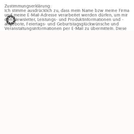
Zustimmungserklärung:
Ich stimme ausdrücklich zu, dass mein Name bzw meine Firma
und meine E-Mail-Adresse verarbeitet werden dürfen, um mir
den Newsletter, Leistungs- und Produktinformationen und -
angebote, Feiertags- und Geburtstagsglückwünsche und
Veranstaltungsinformationen per E-Mail zu übermitteln. Diese
Einwilligung kann jederzeit und ohne Angaben von Gründen
(zB per Mail an office@enzinger-stb.at oder durch den
Abmeldelink im Newsletter) widerrufen werden. Durch den
Widerruf der Einwilligung wird die Rechtmäßigkeit, der
aufgrund der Einwilligung bis zum Widerruf erfolgten
Verarbeitung, nicht berührt.
Unsere Partner: