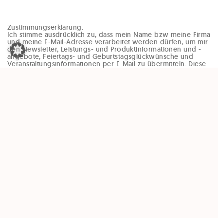
Zustimmungserklärung:
Ich stimme ausdrücklich zu, dass mein Name bzw meine Firma
und meine E-Mail-Adresse verarbeitet werden dürfen, um mir
den Newsletter, Leistungs- und Produktinformationen und -
angebote, Feiertags- und Geburtstagsglückwünsche und
Veranstaltungsinformationen per E-Mail zu übermitteln. Diese
Einwilligung kann jederzeit und ohne Angaben von Gründen
(zB per Mail an office@enzinger-stb.at oder durch den
Abmeldelink im Newsletter) widerrufen werden. Durch den
Widerruf der Einwilligung wird die Rechtmäßigkeit, der
aufgrund der Einwilligung bis zum Widerruf erfolgten
Verarbeitung, nicht berührt.