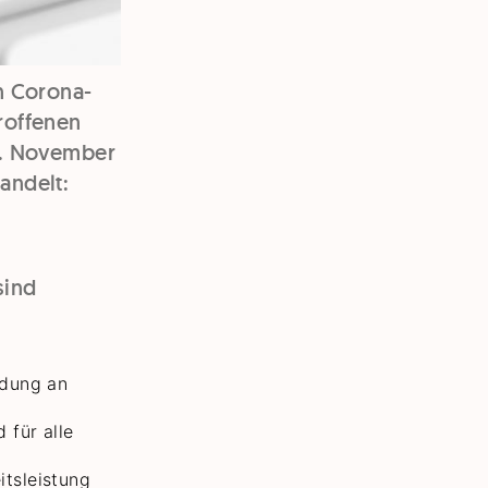
n Corona-
roffenen
1. November
andelt:
sind
ldung an
 für alle
tsleistung