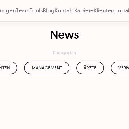
stungen
Team
Tools
Blog
Kontakt
Karriere
Klientenporta
News
Kategorien
ENTEN
MANAGEMENT
ÄRZTE
VERM