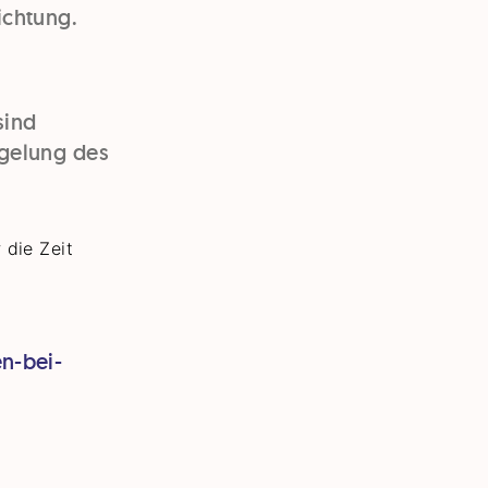
ichtung.
sind
egelung des
 die Zeit
n-bei-