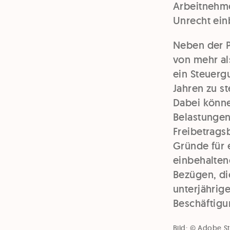
Arbeitnehme
Unrecht ein
Neben der Pf
von mehr al
ein Steuergu
Jahren zu st
Dabei könn
Belastungen
Freibetrags
Gründe für 
einbehalten
Bezügen, di
unterjährig
Beschäftigu
Bild: © Adobe St