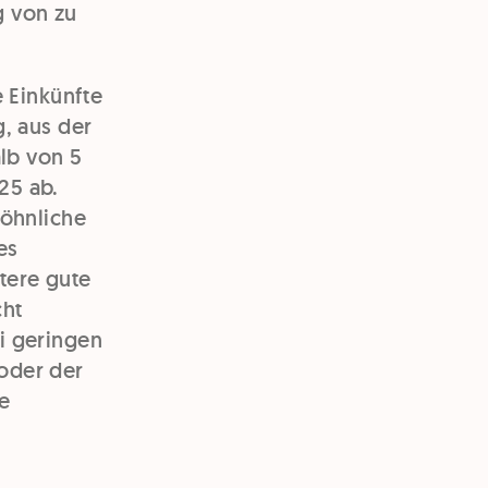
g von zu
e Einkünfte
g, aus der
alb von 5
025 ab.
öhnliche
es
tere gute
cht
i geringen
oder der
e