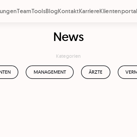
stungen
Team
Tools
Blog
Kontakt
Karriere
Klientenporta
News
Kategorien
ENTEN
MANAGEMENT
ÄRZTE
VERM