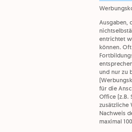
Werbungsko
Ausgaben, 
nichtselbst
entrichtet 
können. Oft
Fortbildun
entspreche
und nur zu 
(Werbungsko
für die Ans
Office (z.B.
zusätzlich
Nachweis de
maximal 100