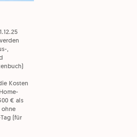
1.12.25
 werden
s-,
d
tenbuch)
die Kosten
s Home-
300 € als
h ohne
Tag (für