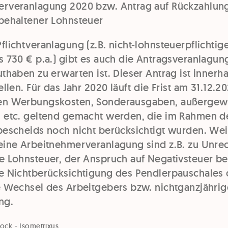
rveranlagung 2020 bzw. Antrag auf Rückzahlun
behaltener Lohnsteuer
lichtveranlagung (z.B. nicht-lohnsteuerpflichtig
s 730 € p.a.) gibt es auch die Antragsveranlagun
thaben zu erwarten ist. Dieser Antrag ist innerh
ellen. Für das Jahr 2020 läuft die Frist am 31.12.2
en Werbungskosten, Sonderausgaben, außergew
 etc. geltend gemacht werden, die im Rahmen d
bescheids noch nicht berücksichtigt wurden. Wei
eine Arbeitnehmerveranlagung sind z.B. zu Unre
e Lohnsteuer, der Anspruch auf Negativsteuer be
e Nichtberücksichtigung des Pendlerpauschales 
e Wechsel des Arbeitgebers bzw. nichtganzjährig
ng.
ock - Isometrixus