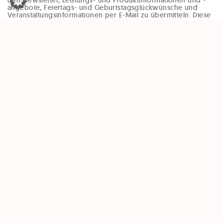
angebote, Feiertags- und Geburtstagsglückwünsche und
Veranstaltungsinformationen per E-Mail zu übermitteln. Diese
Einwilligung kann jederzeit und ohne Angaben von Gründen
(zB per Mail an office@enzinger-stb.at oder durch den
Abmeldelink im Newsletter) widerrufen werden. Durch den
Widerruf der Einwilligung wird die Rechtmäßigkeit, der
aufgrund der Einwilligung bis zum Widerruf erfolgten
Verarbeitung, nicht berührt.
Unsere Partner:
QUESTR.IO