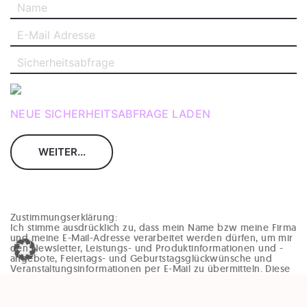
NEUE SICHERHEITSABFRAGE LADEN
Zustimmungserklärung:
Ich stimme ausdrücklich zu, dass mein Name bzw meine Firma
und meine E-Mail-Adresse verarbeitet werden dürfen, um mir
den Newsletter, Leistungs- und Produktinformationen und -
angebote, Feiertags- und Geburtstagsglückwünsche und
Veranstaltungsinformationen per E-Mail zu übermitteln. Diese
Einwilligung kann jederzeit und ohne Angaben von Gründen
(zB per Mail an office@enzinger-stb.at oder durch den
Abmeldelink im Newsletter) widerrufen werden. Durch den