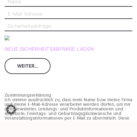
NEUE SICHERHEITSABFRAGE LADEN
Zustimmungserklärung:
Ich stimme ausdrücklich zu, dass mein Name bzw meine Firma
und meine E-Mail-Adresse verarbeitet werden dürfen, um mir
den Newsletter, Leistungs- und Produktinformationen und -
angebote, Feiertags- und Geburtstagsglückwünsche und
Veranstaltungsinformationen per E-Mail zu übermitteln. Diese
Einwilligung kann jederzeit und ohne Angaben von Gründen
(zB per Mail an office@enzinger-stb.at oder durch den
Abmeldelink im Newsletter) widerrufen werden. Durch den
Widerruf der Einwilligung wird die Rechtmäßigkeit, der