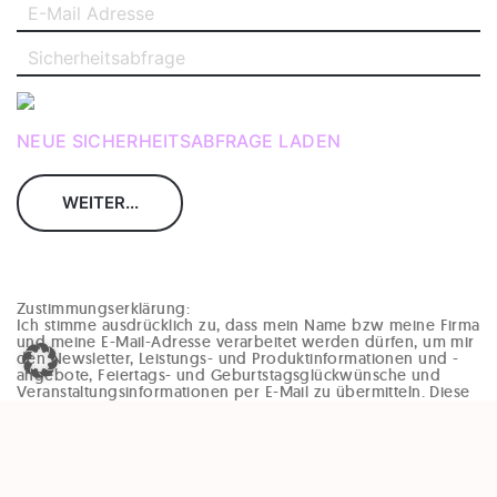
NEUE SICHERHEITSABFRAGE LADEN
Zustimmungserklärung:
Ich stimme ausdrücklich zu, dass mein Name bzw meine Firma
und meine E-Mail-Adresse verarbeitet werden dürfen, um mir
den Newsletter, Leistungs- und Produktinformationen und -
angebote, Feiertags- und Geburtstagsglückwünsche und
Veranstaltungsinformationen per E-Mail zu übermitteln. Diese
Einwilligung kann jederzeit und ohne Angaben von Gründen
(zB per Mail an office@enzinger-stb.at oder durch den
Abmeldelink im Newsletter) widerrufen werden. Durch den
Widerruf der Einwilligung wird die Rechtmäßigkeit, der
aufgrund der Einwilligung bis zum Widerruf erfolgten
Verarbeitung, nicht berührt.