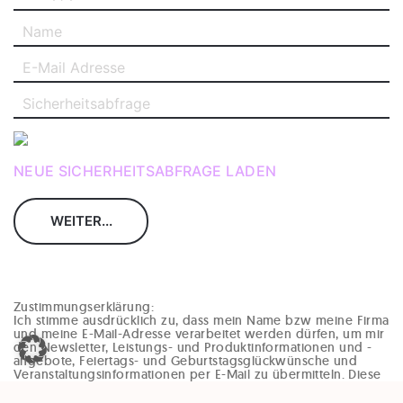
NEUE SICHERHEITSABFRAGE LADEN
Zustimmungserklärung:
Ich stimme ausdrücklich zu, dass mein Name bzw meine Firma
und meine E-Mail-Adresse verarbeitet werden dürfen, um mir
den Newsletter, Leistungs- und Produktinformationen und -
angebote, Feiertags- und Geburtstagsglückwünsche und
Veranstaltungsinformationen per E-Mail zu übermitteln. Diese
Einwilligung kann jederzeit und ohne Angaben von Gründen
(zB per Mail an office@enzinger-stb.at oder durch den