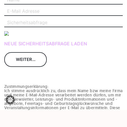
NEUE SICHERHEITSABFRAGE LADEN
Zustimmungserklärung:
Ich stimme ausdrücklich zu, dass mein Name bzw meine Firma
und meine E-Mail-Adresse verarbeitet werden dürfen, um mir
den Newsletter, Leistungs- und Produktinformationen und -
angebote, Feiertags- und Geburtstagsglückwünsche und
Veranstaltungsinformationen per E-Mail zu übermitteln. Diese
Einwilligung kann jederzeit und ohne Angaben von Gründen
(zB per Mail an office@enzinger-stb.at oder durch den
Abmeldelink im Newsletter) widerrufen werden. Durch den
Widerruf der Einwilligung wird die Rechtmäßigkeit, der