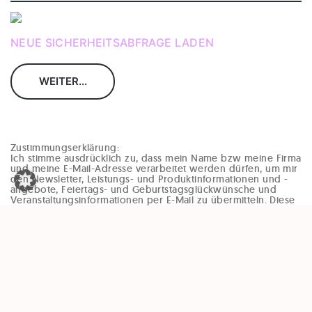
NEUE SICHERHEITSABFRAGE LADEN
Zustimmungserklärung:
Ich stimme ausdrücklich zu, dass mein Name bzw meine Firma
und meine E-Mail-Adresse verarbeitet werden dürfen, um mir
den Newsletter, Leistungs- und Produktinformationen und -
angebote, Feiertags- und Geburtstagsglückwünsche und
Veranstaltungsinformationen per E-Mail zu übermitteln. Diese
Einwilligung kann jederzeit und ohne Angaben von Gründen
(zB per Mail an office@enzinger-stb.at oder durch den
Abmeldelink im Newsletter) widerrufen werden. Durch den
Widerruf der Einwilligung wird die Rechtmäßigkeit, der
aufgrund der Einwilligung bis zum Widerruf erfolgten
Verarbeitung, nicht berührt.