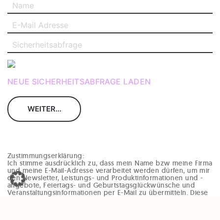
NEUE SICHERHEITSABFRAGE LADEN
Zustimmungserklärung:
Ich stimme ausdrücklich zu, dass mein Name bzw meine Firma
und meine E-Mail-Adresse verarbeitet werden dürfen, um mir
den Newsletter, Leistungs- und Produktinformationen und -
angebote, Feiertags- und Geburtstagsglückwünsche und
Veranstaltungsinformationen per E-Mail zu übermitteln. Diese
Einwilligung kann jederzeit und ohne Angaben von Gründen
(zB per Mail an office@enzinger-stb.at oder durch den
Abmeldelink im Newsletter) widerrufen werden. Durch den