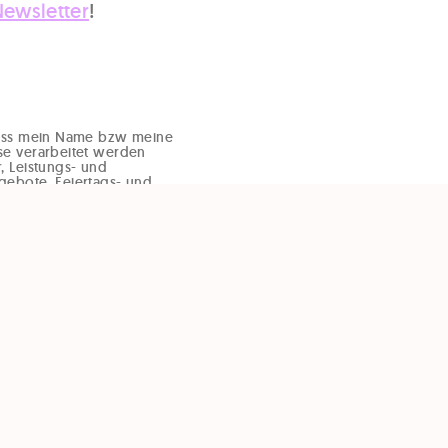
Newsletter
!
dass mein Name bzw meine
se verarbeitet werden
, Leistungs- und
gebote, Feiertags- und
d
er E-Mail zu übermitteln.
rzeit und ohne Angaben
ffice@enzinger-stb.at
m Newsletter) widerrufen
er Einwilligung wird die
der Einwilligung bis zum
g, nicht berührt.