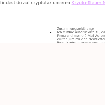
 findest du auf cryptotax unseren
Krypto-Steuer 
Zustimmungserklärung:
Ich stimme ausdrücklich zu, 
Firma und meine E-Mail-Adres
dürfen, um mir den Newsletter
Produktinformationen und -an
Geburtstagsglückwünsche un
Veranstaltungsinformationen p
Diese Einwilligung kann jede
von Gründen (zB per Mail an o
oder durch den Abmeldelink i
werden. Durch den Widerruf d
Rechtmäßigkeit, der aufgrund 
Widerruf erfolgten Verarbeitun
BFRAGE LADEN