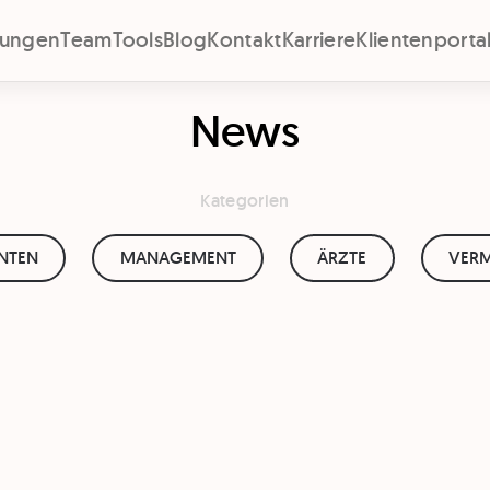
stungen
Team
Tools
Blog
Kontakt
Karriere
Klientenporta
News
Kategorien
ENTEN
MANAGEMENT
ÄRZTE
VERM