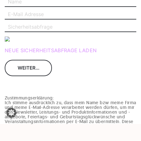
NEUE SICHERHEITSABFRAGE LADEN
Zustimmungserklärung:
Ich stimme ausdrücklich zu, dass mein Name bzw meine Firma
und meine E-Mail-Adresse verarbeitet werden dürfen, um mir
den Newsletter, Leistungs- und Produktinformationen und -
angebote, Feiertags- und Geburtstagsglückwünsche und
Veranstaltungsinformationen per E-Mail zu übermitteln. Diese
Einwilligung kann jederzeit und ohne Angaben von Gründen
(zB per Mail an office@enzinger-stb.at oder durch den
Abmeldelink im Newsletter) widerrufen werden. Durch den
Widerruf der Einwilligung wird die Rechtmäßigkeit, der