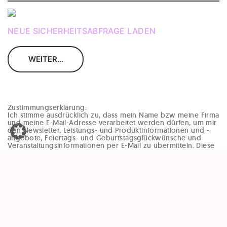
NEUE SICHERHEITSABFRAGE LADEN
Zustimmungserklärung:
Ich stimme ausdrücklich zu, dass mein Name bzw meine Firma
und meine E-Mail-Adresse verarbeitet werden dürfen, um mir
den Newsletter, Leistungs- und Produktinformationen und -
angebote, Feiertags- und Geburtstagsglückwünsche und
Veranstaltungsinformationen per E-Mail zu übermitteln. Diese
Einwilligung kann jederzeit und ohne Angaben von Gründen
(zB per Mail an office@enzinger-stb.at oder durch den
Abmeldelink im Newsletter) widerrufen werden. Durch den
Widerruf der Einwilligung wird die Rechtmäßigkeit, der
aufgrund der Einwilligung bis zum Widerruf erfolgten
Verarbeitung, nicht berührt.