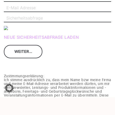
NEUE SICHERHEITSABFRAGE LADEN
Zustimmungserklärung:
Ich stimme ausdrücklich zu, dass mein Name bzw meine Firma
und meine E-Mail-Adresse verarbeitet werden dürfen, um mir
den Newsletter, Leistungs- und Produktinformationen und -
angebote, Feiertags- und Geburtstagsglückwünsche und
Veranstaltungsinformationen per E-Mail zu übermitteln. Diese
Einwilligung kann jederzeit und ohne Angaben von Gründen
(zB per Mail an office@enzinger-stb.at oder durch den
Abmeldelink im Newsletter) widerrufen werden. Durch den
Widerruf der Einwilligung wird die Rechtmäßigkeit, der
aufgrund der Einwilligung bis zum Widerruf erfolgten