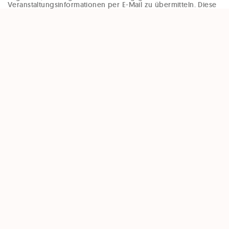
Veranstaltungsinformationen per E-Mail zu übermitteln. Diese
Einwilligung kann jederzeit und ohne Angaben von Gründen
(zB per Mail an office@enzinger-stb.at oder durch den
Abmeldelink im Newsletter) widerrufen werden. Durch den
Widerruf der Einwilligung wird die Rechtmäßigkeit, der
aufgrund der Einwilligung bis zum Widerruf erfolgten
Verarbeitung, nicht berührt.
Unsere Partner:
QUESTR.IO