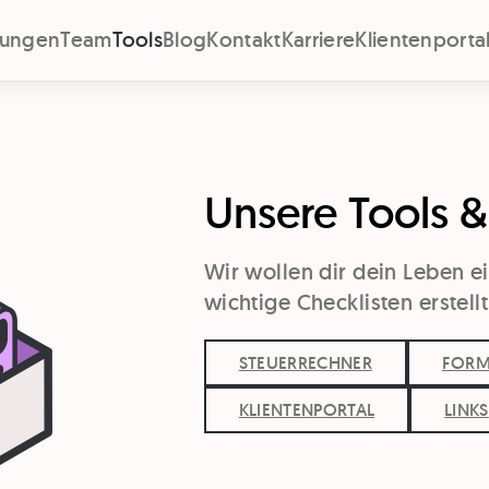
stungen
Team
Tools
Blog
Kontakt
Karriere
Klientenporta
Unsere Tools 
Wir wollen dir dein Leben e
wichtige Checklisten erstellt
STEUERRECHNER
FORM
KLIENTENPORTAL
LINKS