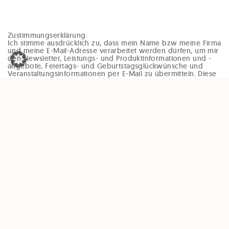
Zustimmungserklärung:
Ich stimme ausdrücklich zu, dass mein Name bzw meine Firma
und meine E-Mail-Adresse verarbeitet werden dürfen, um mir
den Newsletter, Leistungs- und Produktinformationen und -
angebote, Feiertags- und Geburtstagsglückwünsche und
Veranstaltungsinformationen per E-Mail zu übermitteln. Diese
Einwilligung kann jederzeit und ohne Angaben von Gründen
(zB per Mail an office@enzinger-stb.at oder durch den
Abmeldelink im Newsletter) widerrufen werden. Durch den
Widerruf der Einwilligung wird die Rechtmäßigkeit, der
aufgrund der Einwilligung bis zum Widerruf erfolgten
Verarbeitung, nicht berührt.