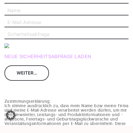
NEUE SICHERHEITSABFRAGE LADEN
Zustimmungserklärung:
Ich stimme ausdrücklich zu, dass mein Name bzw meine Firma
und meine E-Mail-Adresse verarbeitet werden dürfen, um mir
den Newsletter, Leistungs- und Produktinformationen und -
angebote, Feiertags- und Geburtstagsglückwünsche und
Veranstaltungsinformationen per E-Mail zu übermitteln. Diese
Einwilligung kann jederzeit und ohne Angaben von Gründen
(zB per Mail an office@enzinger-stb.at oder durch den