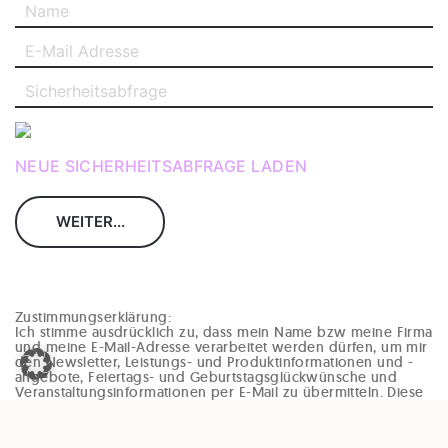
NEUE SICHERHEITSABFRAGE LADEN
Zustimmungserklärung:
Ich stimme ausdrücklich zu, dass mein Name bzw meine Firma
und meine E-Mail-Adresse verarbeitet werden dürfen, um mir
den Newsletter, Leistungs- und Produktinformationen und -
angebote, Feiertags- und Geburtstagsglückwünsche und
Veranstaltungsinformationen per E-Mail zu übermitteln. Diese
Einwilligung kann jederzeit und ohne Angaben von Gründen
(zB per Mail an office@enzinger-stb.at oder durch den
Abmeldelink im Newsletter) widerrufen werden. Durch den