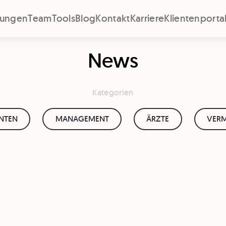
stungen
Team
Tools
Blog
Kontakt
Karriere
Klientenporta
News
Kategorien
ENTEN
MANAGEMENT
ÄRZTE
VERM