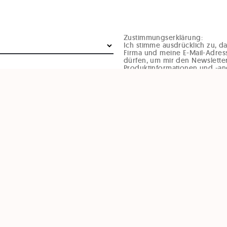
Zustimmungserklärung:
Ich stimme ausdrücklich zu, 
Firma und meine E-Mail-Adres
dürfen, um mir den Newsletter
Produktinformationen und -an
Geburtstagsglückwünsche un
Veranstaltungsinformationen p
Diese Einwilligung kann jede
von Gründen (zB per Mail an o
oder durch den Abmeldelink i
werden. Durch den Widerruf d
Rechtmäßigkeit, der aufgrund 
Widerruf erfolgten Verarbeitun
BFRAGE LADEN