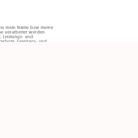
dass mein Name bzw meine
se verarbeitet werden
, Leistungs- und
gebote, Feiertags- und
d
er E-Mail zu übermitteln.
rzeit und ohne Angaben
ffice@enzinger-stb.at
m Newsletter) widerrufen
er Einwilligung wird die
der Einwilligung bis zum
g, nicht berührt.