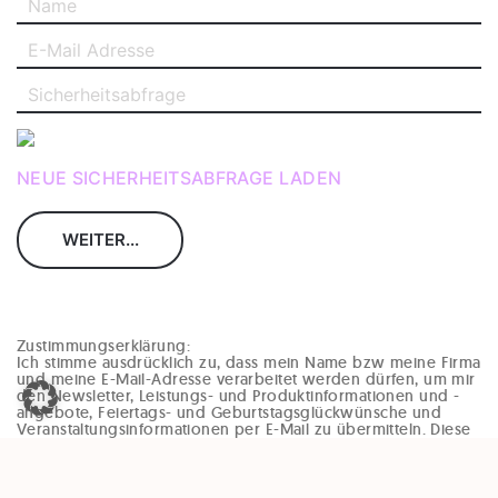
NEUE SICHERHEITSABFRAGE LADEN
Zustimmungserklärung:
Ich stimme ausdrücklich zu, dass mein Name bzw meine Firma
und meine E-Mail-Adresse verarbeitet werden dürfen, um mir
den Newsletter, Leistungs- und Produktinformationen und -
angebote, Feiertags- und Geburtstagsglückwünsche und
Veranstaltungsinformationen per E-Mail zu übermitteln. Diese
Einwilligung kann jederzeit und ohne Angaben von Gründen
(zB per Mail an office@enzinger-stb.at oder durch den
Abmeldelink im Newsletter) widerrufen werden. Durch den
Widerruf der Einwilligung wird die Rechtmäßigkeit, der