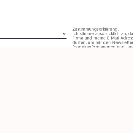
Zustimmungserklärung:
Ich stimme ausdrücklich zu, 
Firma und meine E-Mail-Adres
dürfen, um mir den Newsletter
Produktinformationen und -an
Geburtstagsglückwünsche un
Veranstaltungsinformationen p
Diese Einwilligung kann jede
von Gründen (zB per Mail an o
oder durch den Abmeldelink i
werden. Durch den Widerruf d
Rechtmäßigkeit, der aufgrund 
Widerruf erfolgten Verarbeitun
BFRAGE LADEN