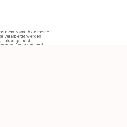
dass mein Name bzw meine
se verarbeitet werden
, Leistungs- und
gebote, Feiertags- und
d
er E-Mail zu übermitteln.
rzeit und ohne Angaben
ffice@enzinger-stb.at
m Newsletter) widerrufen
er Einwilligung wird die
der Einwilligung bis zum
g, nicht berührt.