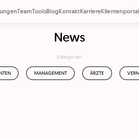
stungen
Team
Tools
Blog
Kontakt
Karriere
Klientenporta
News
Kategorien
ENTEN
MANAGEMENT
ÄRZTE
VERM