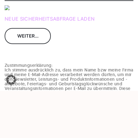
NEUE SICHERHEITSABFRAGE LADEN
Zustimmungserklärung:
Ich stimme ausdrücklich zu, dass mein Name bzw meine Firma
und meine E-Mail-Adresse verarbeitet werden dürfen, um mir
den Newsletter, Leistungs- und Produktinformationen und -
angebote, Feiertags- und Geburtstagsglückwünsche und
Veranstaltungsinformationen per E-Mail zu übermitteln. Diese
Einwilligung kann jederzeit und ohne Angaben von Gründen
(zB per Mail an office@enzinger-stb.at oder durch den
Abmeldelink im Newsletter) widerrufen werden. Durch den
Widerruf der Einwilligung wird die Rechtmäßigkeit, der
aufgrund der Einwilligung bis zum Widerruf erfolgten
Verarbeitung, nicht berührt.