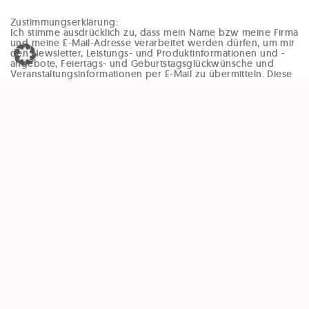
Zustimmungserklärung:
Ich stimme ausdrücklich zu, dass mein Name bzw meine Firma
und meine E-Mail-Adresse verarbeitet werden dürfen, um mir
den Newsletter, Leistungs- und Produktinformationen und -
angebote, Feiertags- und Geburtstagsglückwünsche und
Veranstaltungsinformationen per E-Mail zu übermitteln. Diese
Einwilligung kann jederzeit und ohne Angaben von Gründen
(zB per Mail an office@enzinger-stb.at oder durch den
Abmeldelink im Newsletter) widerrufen werden. Durch den
Widerruf der Einwilligung wird die Rechtmäßigkeit, der
aufgrund der Einwilligung bis zum Widerruf erfolgten
Verarbeitung, nicht berührt.