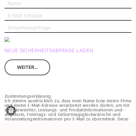
NEUE SICHERHEITSABFRAGE LADEN
Zustimmungserklärung:
Ich stimme ausdrücklich zu, dass mein Name bzw meine Firma
und meine E-Mail-Adresse verarbeitet werden dürfen, um mir
den Newsletter, Leistungs- und Produktinformationen und -
angebote, Feiertags- und Geburtstagsglückwünsche und
Veranstaltungsinformationen per E-Mail zu übermitteln. Diese
Einwilligung kann jederzeit und ohne Angaben von Gründen
(zB per Mail an office@enzinger-stb.at oder durch den
Abmeldelink im Newsletter) widerrufen werden. Durch den