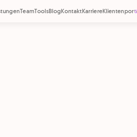
istungen
Team
Tools
Blog
Kontakt
Karriere
Klientenport