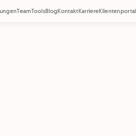
stungen
Team
Tools
Blog
Kontakt
Karriere
Klientenporta