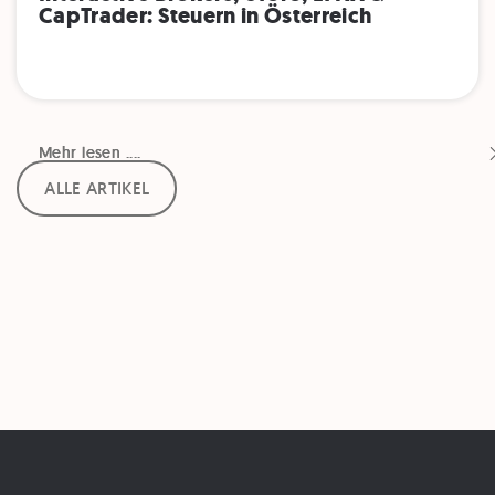
CapTrader: Steuern in Österreich
Mehr lesen ....
Mehr lesen ....
ALLE ARTIKEL