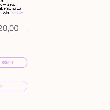
ien,
o-Assets:
erberatung zu
n
oder
Krypto-
20,00
60MIN
UM