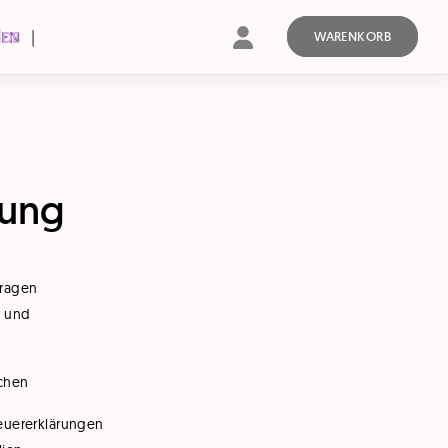
l
EN
DE
WARENKORB
tung
Fragen
n und
ichen
teuererklärungen