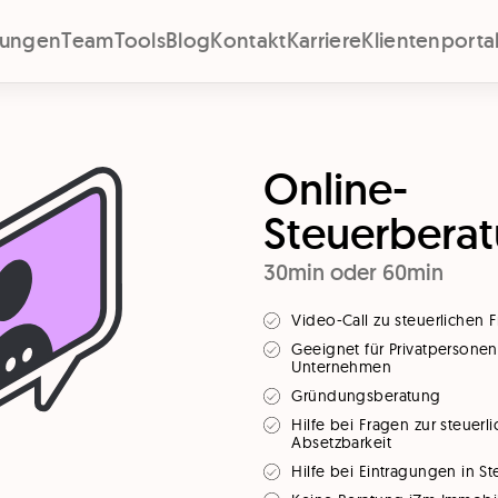
stungen
Team
Tools
Blog
Kontakt
Karriere
Klientenporta
Online-
Steuerbera
30min oder 60min
Video-Call zu steuerlichen 
Geeignet für Privatpersone
Unternehmen
Gründungsberatung
Hilfe bei Fragen zur steuerl
Absetzbarkeit
Hilfe bei Eintragungen in S