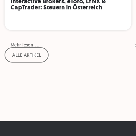
Interactive Brokers, eToro, LYNX &
CapTrader: Steuern in Österreich
Mehr lesen ....
Mehr lesen ....
ALLE ARTIKEL